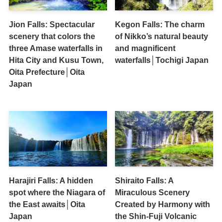
Jion Falls: Spectacular
Kegon Falls: The charm
scenery that colors the
of Nikko’s natural beauty
three Amase waterfalls in
and magnificent
Hita City and Kusu Town,
waterfalls│Tochigi Japan
Oita Prefecture│Oita
Japan
Harajiri Falls: A hidden
Shiraito Falls: A
spot where the Niagara of
Miraculous Scenery
the East awaits│Oita
Created by Harmony with
Japan
the Shin-Fuji Volcanic