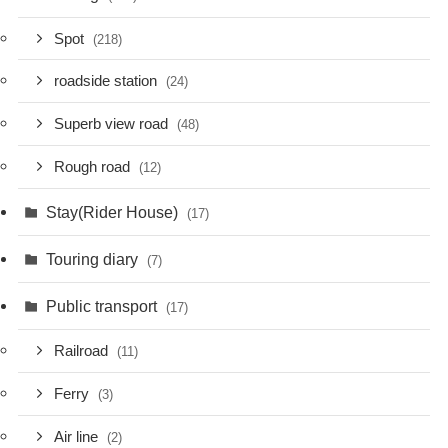
Spot
(218)
roadside station
(24)
Superb view road
(48)
Rough road
(12)
Stay(Rider House)
(17)
Touring diary
(7)
Public transport
(17)
Railroad
(11)
Ferry
(3)
Air line
(2)