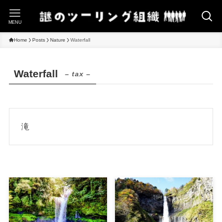
MENU
Home
Posts
Nature
Waterfall
Waterfall
– tax –
滝