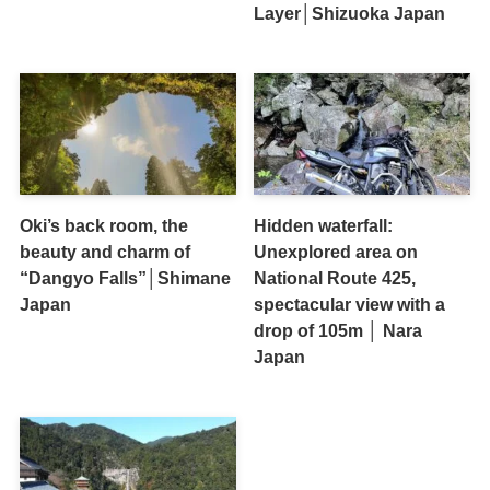
Layer│Shizuoka Japan
Oki’s back room, the
Hidden waterfall:
beauty and charm of
Unexplored area on
“Dangyo Falls”│Shimane
National Route 425,
Japan
spectacular view with a
drop of 105m │ Nara
Japan