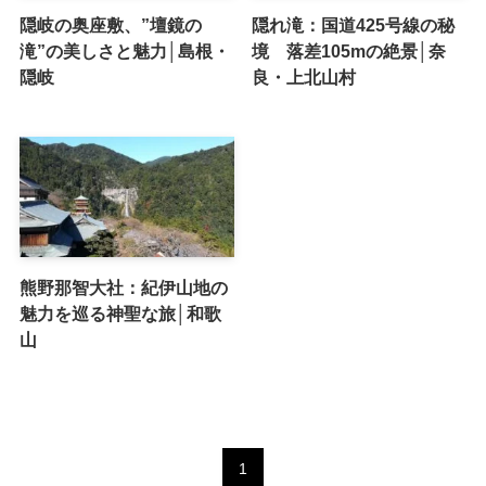
隠岐の奥座敷、”壇鏡の
隠れ滝：国道425号線の秘
滝”の美しさと魅力│島根・
境 落差105mの絶景│奈
隠岐
良・上北山村
熊野那智大社：紀伊山地の
魅力を巡る神聖な旅│和歌
山
1