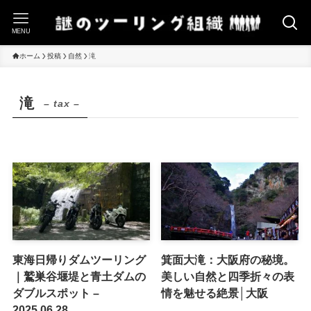
MENU
ホーム
投稿
自然
滝
滝
– tax –
東海日帰りダムツーリング
箕面大滝：大阪府の秘境。
｜鷲巣谷堰堤と青土ダムの
美しい自然と四季折々の表
ダブルスポット –
情を魅せる絶景│大阪
2025.06.28