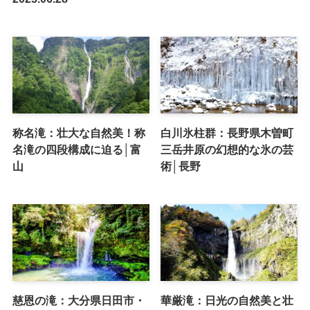
称名滝：壮大な自然美！称
白川氷柱群：長野県木曽町
名滝の四段構成に迫る│富
三岳井原の幻想的な氷の芸
山
術│長野
慈恩の滝：大分県日田市・
華厳滝：日光の自然美と壮