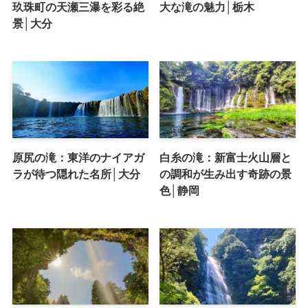
玖珠町の天瀬三瀑を彩る絶
大な滝の魅力│栃木
景│大分
原尻の滝：東洋のナイアガ
白糸の滝：新富士火山層と
ラが待つ隠れた名所│大分
の調和が生み出す奇跡の景
色│静岡