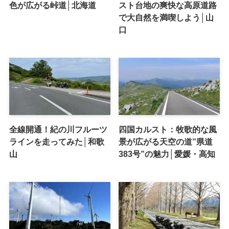
色が広がる峠道│北海道
スト台地の爽快な高原道路
で大自然を満喫しよう│山
口
全線開通！紀の川フルーツ
四国カルスト：牧歌的な風
ラインを走ってみた│和歌
景が広がる天空の道”県道
山
383号”の魅力│愛媛・高知