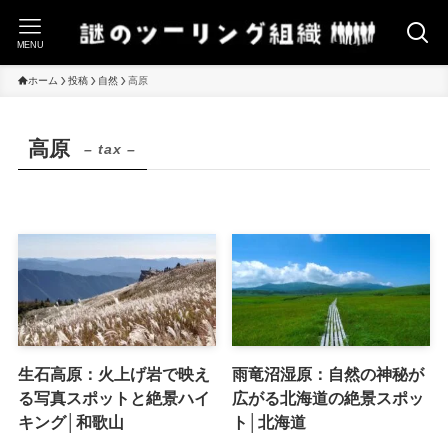
MENU
ホーム
投稿
自然
高原
高原
– tax –
生石高原：火上げ岩で映え
雨竜沼湿原：自然の神秘が
る写真スポットと絶景ハイ
広がる北海道の絶景スポッ
キング│和歌山
ト│北海道