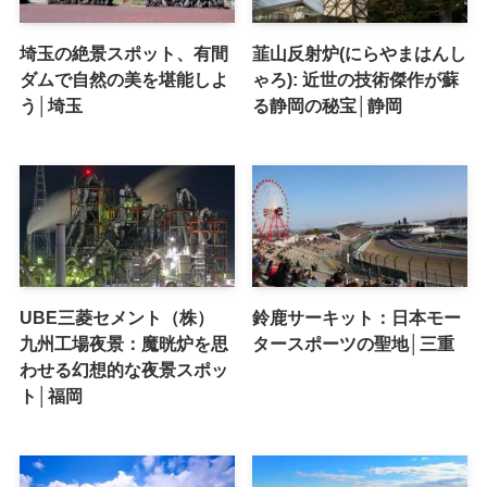
埼玉の絶景スポット、有間
韮山反射炉(にらやまはんし
ダムで自然の美を堪能しよ
ゃろ): 近世の技術傑作が蘇
う│埼玉
る静岡の秘宝│静岡
UBE三菱セメント（株）
鈴鹿サーキット：日本モー
九州工場夜景：魔晄炉を思
タースポーツの聖地│三重
わせる幻想的な夜景スポッ
ト│福岡