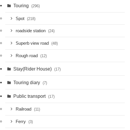
Touring
(296)
Spot
(218)
roadside station
(24)
Superb view road
(48)
Rough road
(12)
Stay(Rider House)
(17)
Touring diary
(7)
Public transport
(17)
Railroad
(11)
Ferry
(3)