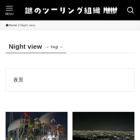
MENU
Home
Night view
Night view
– tag –
夜景