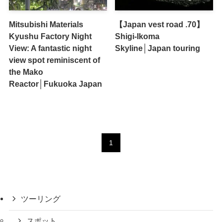
Mitsubishi Materials
【Japan vest road .70】
Kyushu Factory Night
Shigi-Ikoma
View: A fantastic night
Skyline│Japan touring
view spot reminiscent of
the Mako
Reactor│Fukuoka Japan
1
ツーリング
スポット