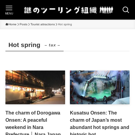
MENU
Home
Posts
Tourist attractions
Hot spring
Hot spring
– tax –
The charm of Dorogawa
Kusatsu Onsen: The
Onsen: A peaceful
charm of Japan’s most
weekend in Nara
abundant hot springs and
Prefecture │ Nara Japan
historic hot