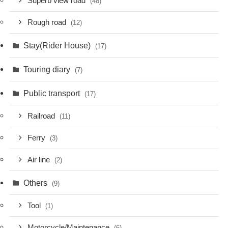
Superb view road
(48)
Rough road
(12)
Stay(Rider House)
(17)
Touring diary
(7)
Public transport
(17)
Railroad
(11)
Ferry
(3)
Air line
(2)
Others
(9)
Tool
(1)
Motorcycle/Maintenance
(6)