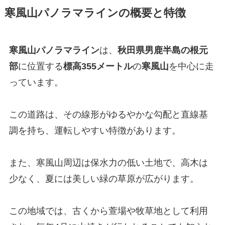
寒風山パノラマラインの概要と特徴
寒風山パノラマライン
は、
秋田県男鹿半島の根元
部
に位置する
標高355メートル
の
寒風山
を中心に走
っています。
この道路は、その線形がゆるやかな勾配と直線基
調を持ち、運転しやすい特徴があります。
また、寒風山周辺は保水力の低い土地で、高木は
少なく、夏には美しい緑の草原が広がります。
この地域では、古くから萱場や牧草地として利用