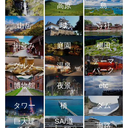
滝
高原
島
山岳
城
寺社
街並み
庭園
棚田
テーマ
グルメ
温泉
パーク
博物館
夜景
etc
タワー
橋
ダム
巨大建
SA/道
海路