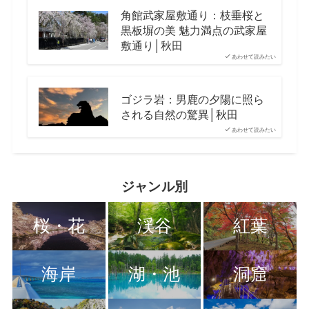
角館武家屋敷通り：枝垂桜と
黒板塀の美 魅力満点の武家屋
敷通り│秋田
あわせて読みたい
ゴジラ岩：男鹿の夕陽に照ら
される自然の驚異│秋田
あわせて読みたい
ジャンル別
桜・花
渓谷
紅葉
海岸
湖・池
洞窟