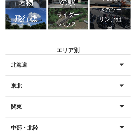
造物
の駅
謎のツー
ライダー
飛行機
リング組
ハウス
織
エリア別
北海道
東北
関東
中部・北陸