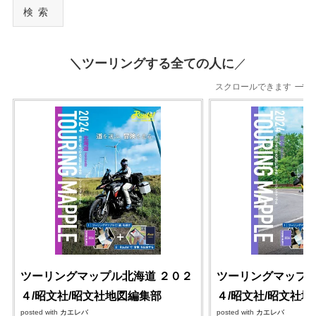
検索
＼ツーリングする全ての人に
／
スクロールできます
ツーリングマップル北海道 ２０２
ツーリングマップル
４/昭文社/昭文社地図編集部
４/昭文社/昭文社
posted with
カエレバ
posted with
カエレバ