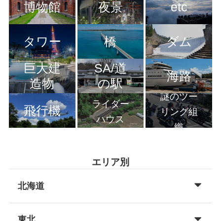
博物館
夜景
etc
タワー
橋
ダム
巨大建
SA/道
海路
造物
の駅
謎のツー
ライダー
飛行機
リング組
ハウス
織
エリア別
北海道
東北