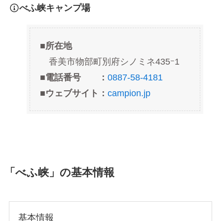
べふ峡キャンプ場
■
所在地
香美市物部町別府シノミネ435ｰ1
■
電話番号 ：
0887-58-4181
■ウェブサイト：
campion.jp
「
べふ峡
」の基本情報
基本情報