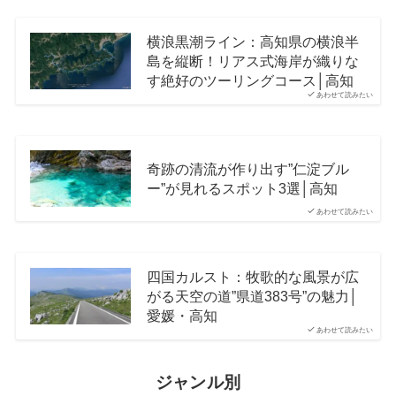
横浪黒潮ライン：高知県の横浪半
島を縦断！リアス式海岸が織りな
す絶好のツーリングコース│高知
あわせて読みたい
奇跡の清流が作り出す”仁淀ブル
ー”が見れるスポット3選│高知
あわせて読みたい
四国カルスト：牧歌的な風景が広
がる天空の道”県道383号”の魅力│
愛媛・高知
あわせて読みたい
ジャンル別