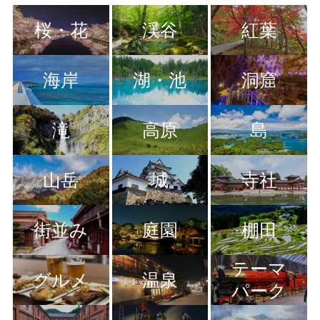
桜・花
渓谷
紅葉
海岸
湖・池
洞窟
滝
高原
島
山岳
城
寺社
街並み
庭園
棚田
テーマ
グルメ
温泉
パーク