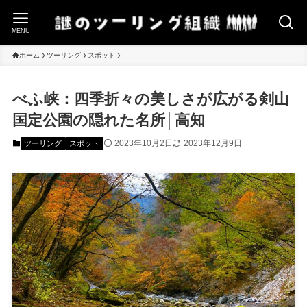
MENU
ホーム
ツーリング
スポット
べふ峡：四季折々の美しさが広がる剣山
国定公園の隠れた名所│高知
2023年10月2日
2023年12月9日
ツーリング
スポット