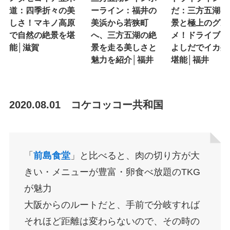
道：四季折々の美
ーライン：福井の
だ：三方五湖の
しさ！マキノ高原
美浜から若狭町
景と極上のグル
で自然の絶景を堪
へ、三方五湖の絶
メ！ドライブイ
能│滋賀
景を走る美しさと
よしだでイカ丼
魅力を紹介│福井
堪能│福井
2020.08.01 コケコッコー共和国
「
前島食堂
」と比べると、肉の切り方が大
きい・メニューが豊富・卵食べ放題のTKG
が魅力
大阪からのルートだと、手前で分岐すれば
それほど距離は変わらないので、その時の