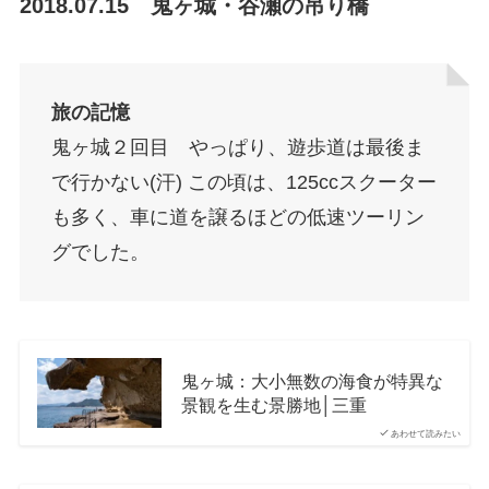
2018.07.15 鬼ヶ城・谷瀬の吊り橋
旅の記憶
鬼ヶ城２回目 やっぱり、遊歩道は最後ま
で行かない(汗) この頃は、125ccスクーター
も多く、車に道を譲るほどの低速ツーリン
グでした。
鬼ヶ城：大小無数の海食が特異な
景観を生む景勝地│三重
あわせて読みたい