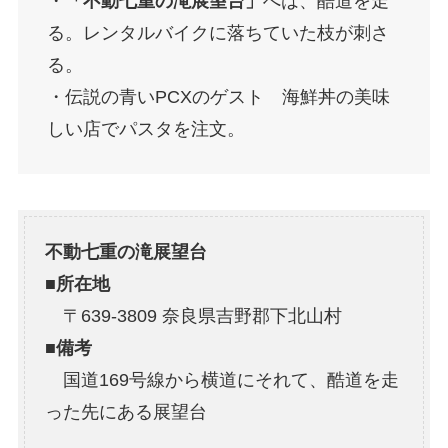
・
「不動七重の滝展望台」
へは、酷道を走
る。レンタルバイクに落ちていた枝が刺さ
る。
・伝説の青いPCXのゲスト 海鮮丼の美味
しい店でパスタを注文。
不動七重の滝展望台
■
所在地
〒639-3809 奈良県吉野郡下北山村
■
備考
国道169号線から横道にそれて、酷道を走
った先にある展望台