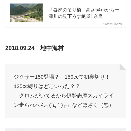
「谷瀬の吊り橋」高さ54ｍから十
津川の見下ろす絶景│奈良
あわせて読みたい
2018.09.24 地中海村
ジクサー150登場？ 150ccで初裏切り！
125cc縛りはどこいった？？
「グロムがいてるから伊勢志摩スカイライ
ン走られへん┐(´д｀)┌」などほざく（怒）