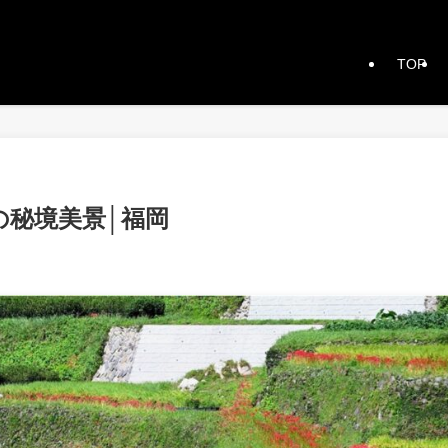
TOP
の秘境美景│福岡