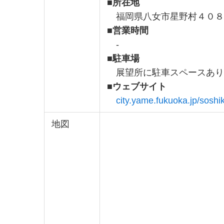
■所在地
福岡県八女市星野村４０８
■
営業時間
-
■
駐車場
展望所に駐車スペースあり
■
ウェブサイト
city.yame.fukuoka.jp/soshik
地図