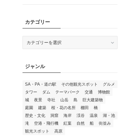
カテゴリー
カ
テ
ゴ
リ
ジャンル
ー
SA・PA・道の駅
その他観光スポット
グルメ
タワー
ダム
テーマパーク
交通
博物館
城
夜景
寺社
山岳
島
巨大建築物
庭園
建築
桜・花の名所
棚田
橋
歴史・文化
洞窟
海岸
渓谷
温泉
湖・池
滝
空港・飛行機
紅葉
自然
船
街並み
観光スポット
高原