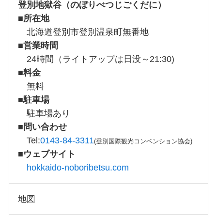
登別地獄谷（のぼりべつじごくだに）
■所在地
北海道登別市登別温泉町無番地
■
営業時間
24時間（ライトアップは日没～21:30)
■
料金
無料
■
駐車場
駐車場あり
■
問い合わせ
Tel:
0143-84-3311
(登別国際観光コンベンション協会)
■
ウェブサイト
hokkaido-noboribetsu.com
地図