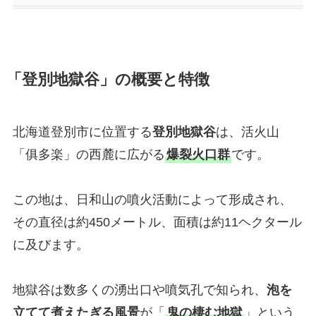
「登別地獄谷」の概要と特徴
北海道登別市に位置する
登別地獄谷
は、活火山
「俱多楽」の西麓に広がる
爆裂火口群
です。
この地は、日和山の噴火活動によって形成され、
その直径は約450メートル、面積は約11ヘクタール
に及びます。
地獄谷は数多くの湧出口や噴気孔で知られ、
泡を
立てて煮えたぎる風景
が「
鬼の棲む地獄
」という