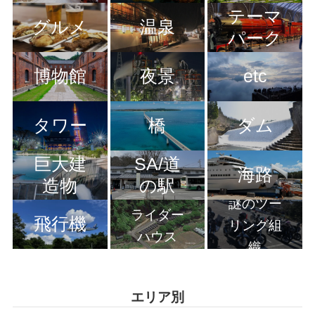
テーマ
グルメ
温泉
パーク
博物館
夜景
etc
タワー
橋
ダム
巨大建
SA/道
海路
造物
の駅
謎のツー
ライダー
飛行機
リング組
ハウス
織
エリア別