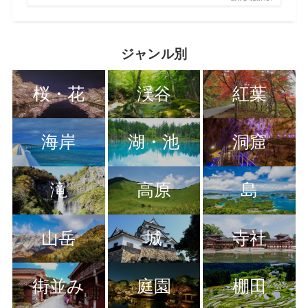
ジャンル別
桜・花
渓谷
紅葉
海岸
湖・池
洞窟
滝
高原
島
山岳
城
寺社
街並み
庭園
棚田