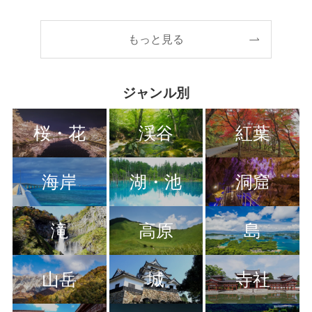
もっと見る
ジャンル別
桜・花
渓谷
紅葉
海岸
湖・池
洞窟
滝
高原
島
山岳
城
寺社