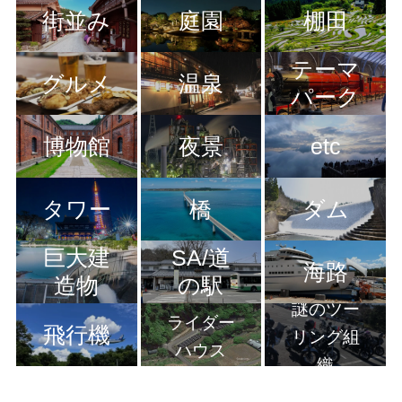
街並み
庭園
棚田
テーマ
グルメ
温泉
パーク
博物館
夜景
etc
タワー
橋
ダム
巨大建
SA/道
海路
造物
の駅
謎のツー
ライダー
飛行機
リング組
ハウス
織