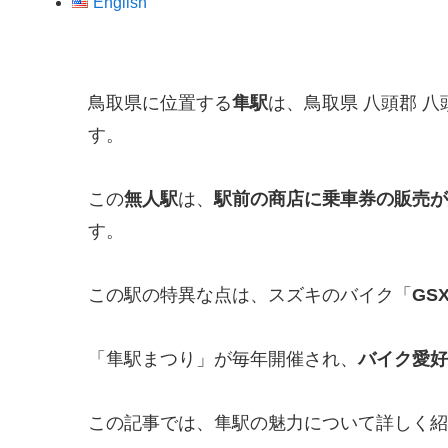
English
鳥取県に位置する
隼駅
は、鳥取県 八頭郡 
す。
この
無人駅
は、
駅前の商店に乗車券の販売が
す。
この駅の特異な点は、スズキのバイク「
GS
「隼駅まつり」が毎年開催され、
バイク愛好
この記事では、隼駅の魅力について詳しく紹