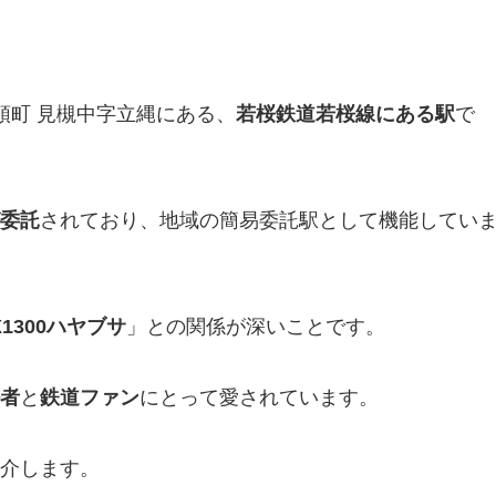
八頭町 見槻中字立縄にある、
若桜鉄道若桜線にある駅
で
委託
されており、地域の簡易委託駅として機能してい
X1300ハヤブサ
」との関係が深いことです。
者
と
鉄道ファン
にとって愛されています。
介します。