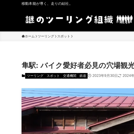
移動本能が導く、走りの結社。
ホーム
ツーリング
スポット
隼駅: バイク愛好者必見の穴場観
2023年9月30日
2024
ツーリング
スポット
交通機関
鉄道