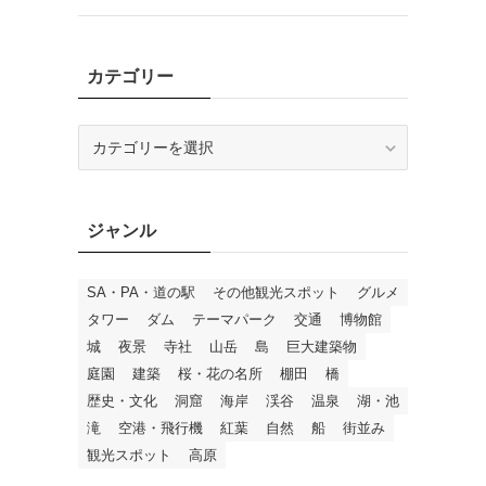
カテゴリー
カ
テ
ゴ
リ
ジャンル
ー
SA・PA・道の駅
その他観光スポット
グルメ
タワー
ダム
テーマパーク
交通
博物館
城
夜景
寺社
山岳
島
巨大建築物
庭園
建築
桜・花の名所
棚田
橋
歴史・文化
洞窟
海岸
渓谷
温泉
湖・池
滝
空港・飛行機
紅葉
自然
船
街並み
観光スポット
高原