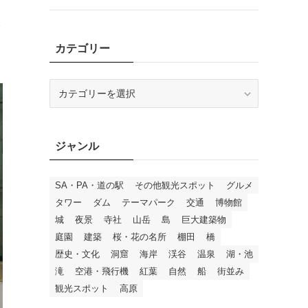
を
カテゴリー
カ
テ
ゴ
リ
ジャンル
ー
SA・PA・道の駅
その他観光スポット
グルメ
タワー
ダム
テーマパーク
交通
博物館
城
夜景
寺社
山岳
島
巨大建築物
庭園
建築
桜・花の名所
棚田
橋
歴史・文化
洞窟
海岸
渓谷
温泉
湖・池
滝
空港・飛行機
紅葉
自然
船
街並み
観光スポット
高原