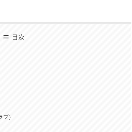
目次
ラブ）