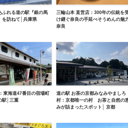
あふれる道の駅『銀の馬
三輪山本 直営店：300年の伝統を
』を訪ねて│兵庫県
け継ぐ奈良の手延べそうめんの魅力
奈良
：東海道47番目の宿場町
道の駅 お茶の京都みなみやましろ
の駅│三重
村：京都唯一の村 お茶と自然の
みが詰まったスポット│ 京都