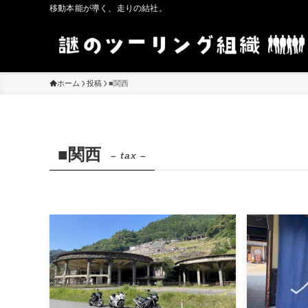
移動本能が導く、走りの結社。
ホーム
投稿
■関西
■関西
– tax –