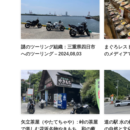
謎のツーリング組織：三重県四日市
まぐろレス
へのツーリング – 2024,08,03
のメディア
矢立茶屋（やたてちゃや）: 峠の茶屋
道の駅 水の
で楽しむ花坂名物やきもち、和の癒
の自然と文