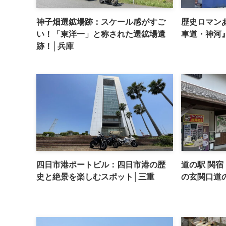
神子畑選鉱場跡：スケール感がすご
歴史ロマン
い！「東洋一」と称された選鉱場遺
車道・神河
跡！│兵庫
四日市港ポートビル：四日市港の歴
道の駅 関宿
史と絶景を楽しむスポット│三重
の玄関口道