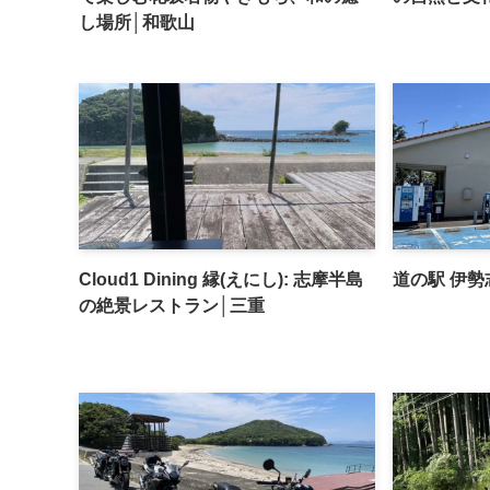
し場所│和歌山
Cloud1 Dining 縁(えにし): 志摩半島
道の駅 伊勢
の絶景レストラン│三重