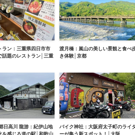
トラン：三重県四日市市
渡月橋：嵐山の美しい景観と食べ
で話題のレストラン│三重
き体験│京都
郷日高川 龍游：紀伊山地
バイク神社：大阪府太子町のライ
化を感じる道の駅│和歌山
ーが集う新スポット！│大阪