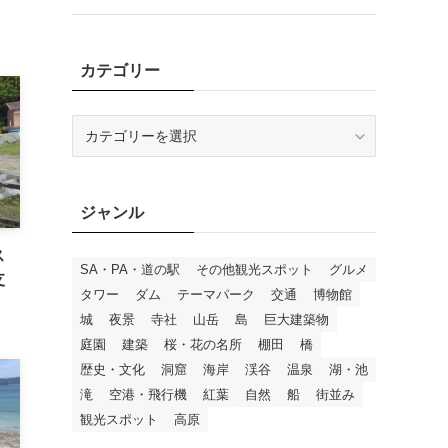
カテゴリー
カ
テ
ゴ
リ
ジャンル
ー
ス
SA・PA・道の駅
その他観光スポット
グルメ
支
タワー
ダム
テーマパーク
交通
博物館
城
夜景
寺社
山岳
島
巨大建築物
庭園
建築
桜・花の名所
棚田
橋
歴史・文化
洞窟
海岸
渓谷
温泉
湖・池
滝
空港・飛行機
紅葉
自然
船
街並み
観光スポット
高原