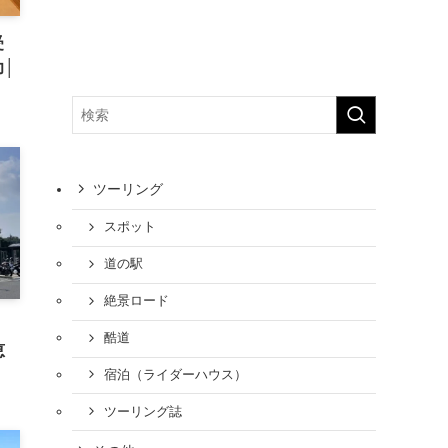
受
│
ツーリング
スポット
道の駅
絶景ロード
酷道
恵
宿泊（ライダーハウス）
ツーリング誌