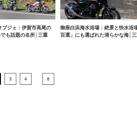
オブジェ：伊賀市高尾の
御座白浜海水浴場：絶景と快水浴
Mapでも話題の名所│三重
百選」にも選ばれた清らかな海│三
3
4
...
8